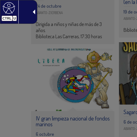
(en la 
24 de octubre
19 de 
ABANTO-ZIERBENA
ABANTO-
CTRL
U
Dirigida a niños y niñas de más de 3
Bibliot
años.
Biblioteca Las Carreras, 17:30 horas
Sagar
IV gran limpieza nacional de fondos
6 de o
marinos
ABANTO-
6 octubre