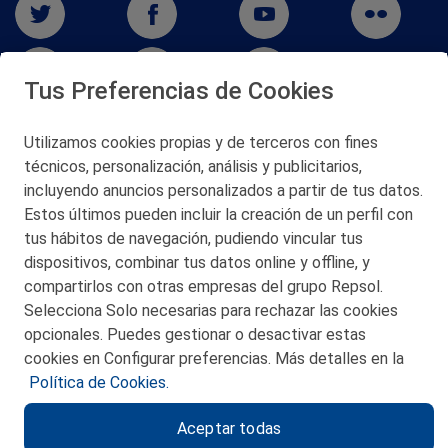
Tus Preferencias de Cookies
Utilizamos cookies propias y de terceros con fines
técnicos, personalización, análisis y publicitarios,
San Martín 5-Edificio Muñatones,
48550 Muskiz (Bizkaia)
incluyendo anuncios personalizados a partir de tus datos.
Telf. 946 357 000
Estos últimos pueden incluir la creación de un perfil con
© 2026 Petronor S.A.
tus hábitos de navegación, pudiendo vincular tus
dispositivos, combinar tus datos online y offline, y
compartirlos con otras empresas del grupo Repsol.
Selecciona Solo necesarias para rechazar las cookies
opcionales. Puedes gestionar o desactivar estas
CONTACTO
cookies en Configurar preferencias. Más detalles en la
Política de Cookies.
MAPA WEB
Aceptar todas
POLITICA DE PRIVACIDAD