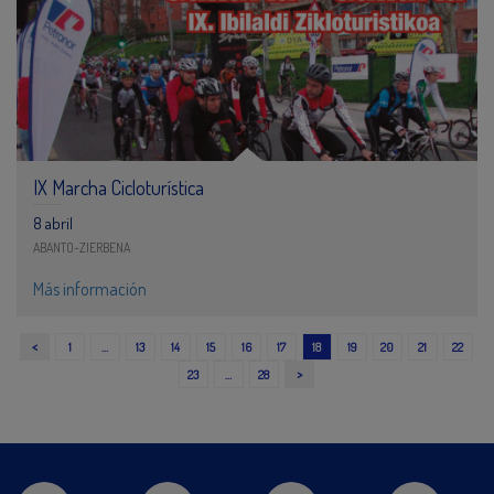
IX Marcha Cicloturística
8 abril
ABANTO-ZIERBENA
Más información
<
1
…
13
14
15
16
17
18
19
20
21
22
>
23
…
28