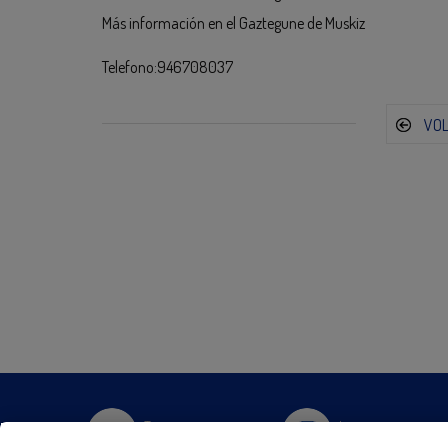
Más información en el Gaztegune de Muskiz
Telefono:946708037
VO
Twitter
Instagram