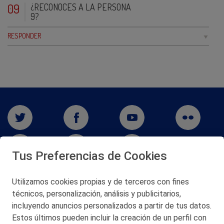
09
¿RECONOCES A LA PERSONA
9?
RESPONDER
Tus Preferencias de Cookies
Utilizamos cookies propias y de terceros con fines
técnicos, personalización, análisis y publicitarios,
San Martín 5-Edificio Muñatones,
48550 Muskiz (Bizkaia)
incluyendo anuncios personalizados a partir de tus datos.
Telf. 946 357 000
Estos últimos pueden incluir la creación de un perfil con
© 2026 Petronor S.A.