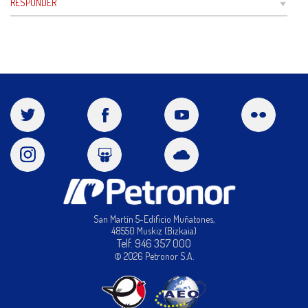
RESPONDER
San Martín 5-Edificio Muñatones,
48550 Muskiz (Bizkaia)
Telf. 946 357 000
© 2026 Petronor S.A.