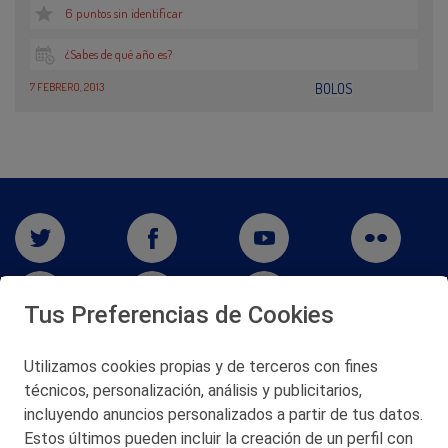
6 puntos sin identificar
¿Sabes de qué año es?
7 FEBRERO, 2013
BOLOS
Tus Preferencias de Cookies
Utilizamos cookies propias y de terceros con fines
técnicos, personalización, análisis y publicitarios,
San Martín 5-Edificio Muñatones,
48550 Muskiz (Bizkaia)
incluyendo anuncios personalizados a partir de tus datos.
Telf. 946 357 000
Estos últimos pueden incluir la creación de un perfil con
© 2026 Petronor S.A.