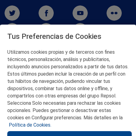
Tus Preferencias de Cookies
Utilizamos cookies propias y de terceros con fines
técnicos, personalización, análisis y publicitarios,
San Martín 5-Edificio Muñatones,
48550 Muskiz (Bizkaia)
incluyendo anuncios personalizados a partir de tus datos.
Telf. 946 357 000
Estos últimos pueden incluir la creación de un perfil con
© 2026 Petronor S.A.
tus hábitos de navegación, pudiendo vincular tus
dispositivos, combinar tus datos online y offline, y
compartirlos con otras empresas del grupo Repsol.
Selecciona Solo necesarias para rechazar las cookies
opcionales. Puedes gestionar o desactivar estas
CONTACTO
cookies en Configurar preferencias. Más detalles en la
Política de Cookies.
MAPA WEB