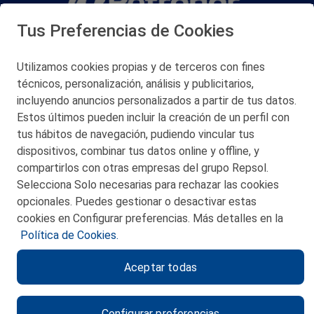
Tus Preferencias de Cookies
San Martín 5-Edificio Muñatones,
48550 Muskiz (Bizkaia)
Telf. 946 357 000
Utilizamos cookies propias y de terceros con fines
© 2026 Petronor S.A.
técnicos, personalización, análisis y publicitarios,
incluyendo anuncios personalizados a partir de tus datos.
Estos últimos pueden incluir la creación de un perfil con
tus hábitos de navegación, pudiendo vincular tus
dispositivos, combinar tus datos online y offline, y
CONTACTO
compartirlos con otras empresas del grupo Repsol.
Selecciona Solo necesarias para rechazar las cookies
MAPA WEB
opcionales. Puedes gestionar o desactivar estas
POLITICA DE PRIVACIDAD
cookies en Configurar preferencias. Más detalles en la
Política de Cookies.
AVISO LEGAL
Aceptar todas
POLITICA DE COOKIES
CANAL DE ÉTICA
Configurar preferencias