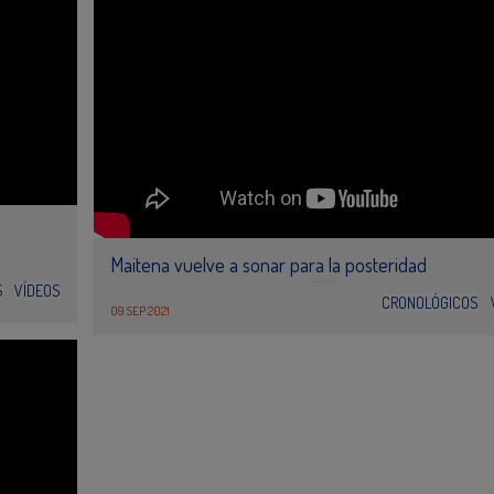
Maitena vuelve a sonar para la posteridad
S
VÍDEOS
CRONOLÓGICOS
09 SEP 2021