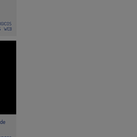
ÓGICOS
S
WEB
 de