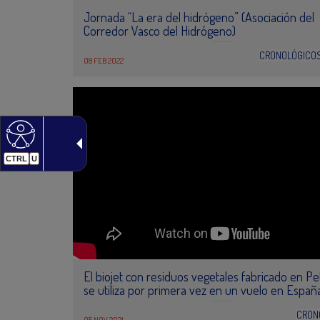
Jornada “La era del hidrógeno” (Asociación del
Corredor Vasco del Hidrógeno)
CRONOLÓGICO
08 FEB 2022
CTRL
U
El biojet con residuos vegetales fabricado en P
se utiliza por primera vez en un vuelo en Españ
CRON