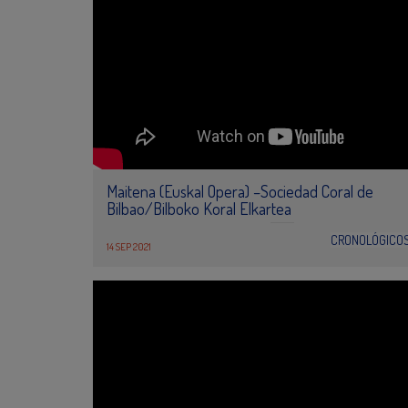
Maitena (Euskal Opera) –Sociedad Coral de
Bilbao/Bilboko Koral Elkartea
CRONOLÓGICO
14 SEP 2021