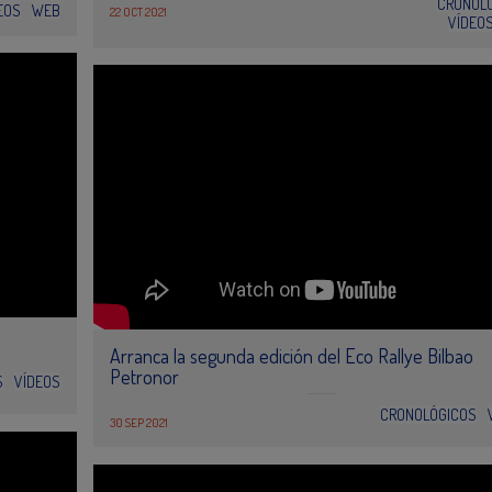
CRONOL
EOS
WEB
22 OCT 2021
VÍDEO
Arranca la segunda edición del Eco Rallye Bilbao
Petronor
S
VÍDEOS
CRONOLÓGICOS
30 SEP 2021