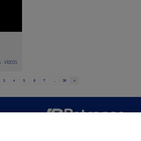
e
S
VÍDEOS
>
3
4
5
6
7
…
36
San Martín 5-Edificio Muñatones,
48550 Muskiz (Bizkaia)