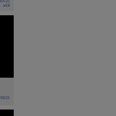
ÓGICOS
S
WEB
VÍDEOS