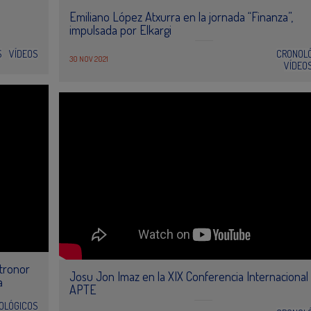
Emiliano López Atxurra en la jornada “Finanza”,
impulsada por Elkargi
S
VÍDEOS
CRONOL
30 NOV 2021
VÍDEO
etronor
Josu Jon Imaz en la XIX Conferencia Internacional
a
APTE
OLÓGICOS