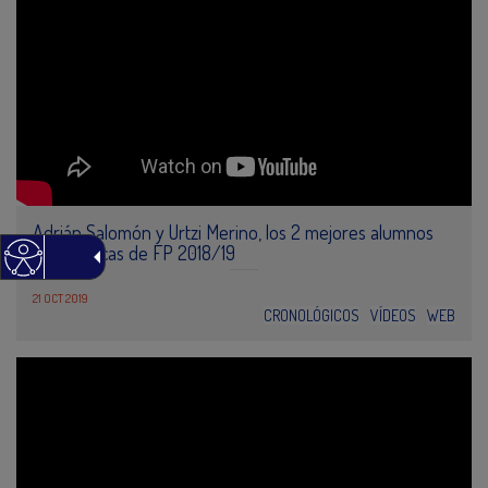
Adrián Salomón y Urtzi Merino, los 2 mejores alumnos
de las becas de FP 2018/19
21 OCT 2019
CRONOLÓGICOS
VÍDEOS
WEB