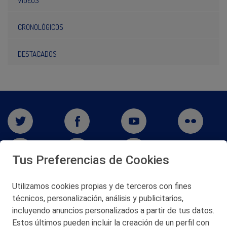
VÍDEOS
CRONOLÓGICOS
DESTACADOS
Tus Preferencias de Cookies
Utilizamos cookies propias y de terceros con fines
técnicos, personalización, análisis y publicitarios,
San Martín 5-Edificio Muñatones,
48550 Muskiz (Bizkaia)
incluyendo anuncios personalizados a partir de tus datos.
Telf. 946 357 000
Estos últimos pueden incluir la creación de un perfil con
© 2026 Petronor S.A.