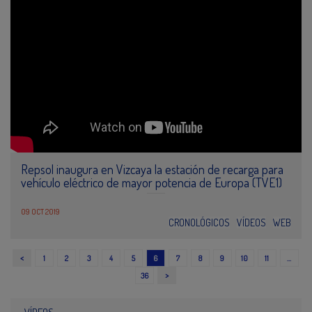
Repsol inaugura en Vizcaya la estación de recarga para
vehículo eléctrico de mayor potencia de Europa (TVE1)
09 OCT 2019
CRONOLÓGICOS
VÍDEOS
WEB
<
1
2
3
4
5
6
7
8
9
10
11
…
>
36