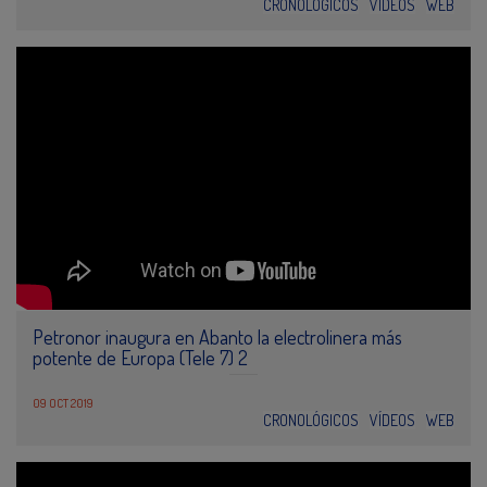
CRONOLÓGICOS
VÍDEOS
WEB
Petronor inaugura en Abanto la electrolinera más
potente de Europa (Tele 7) 2
09 OCT 2019
CRONOLÓGICOS
VÍDEOS
WEB