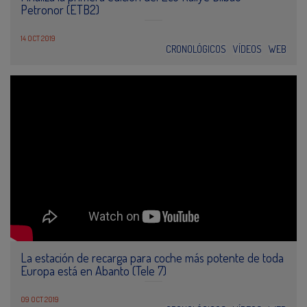
Petronor (ETB2)
14 OCT 2019
CRONOLÓGICOS
VÍDEOS
WEB
La estación de recarga para coche más potente de toda
Europa está en Abanto (Tele 7)
09 OCT 2019