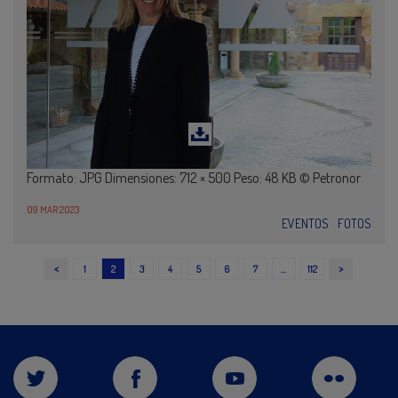
Formato: JPG Dimensiones: 712 × 500 Peso: 48 KB © Petronor
09 MAR 2023
EVENTOS
FOTOS
<
>
1
2
3
4
5
6
7
…
112