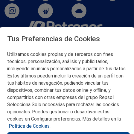
Tus Preferencias de Cookies
San Martín 5-Edificio Muñatones,
48550 Muskiz (Bizkaia)
Telf. 946 357 000
Utilizamos cookies propias y de terceros con fines
© 2026 Petronor S.A.
técnicos, personalización, análisis y publicitarios,
incluyendo anuncios personalizados a partir de tus datos.
Estos últimos pueden incluir la creación de un perfil con
tus hábitos de navegación, pudiendo vincular tus
dispositivos, combinar tus datos online y offline, y
CONTACTO
compartirlos con otras empresas del grupo Repsol.
Selecciona Solo necesarias para rechazar las cookies
MAPA WEB
opcionales. Puedes gestionar o desactivar estas
POLITICA DE PRIVACIDAD
cookies en Configurar preferencias. Más detalles en la
Política de Cookies.
AVISO LEGAL