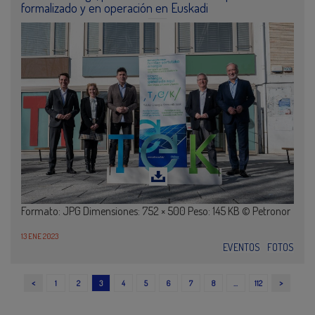
formalizado y en operación en Euskadi
Formato: JPG Dimensiones: 752 × 500 Peso: 145 KB © Petronor
13 ENE 2023
EVENTOS
FOTOS
<
>
1
2
3
4
5
6
7
8
…
112