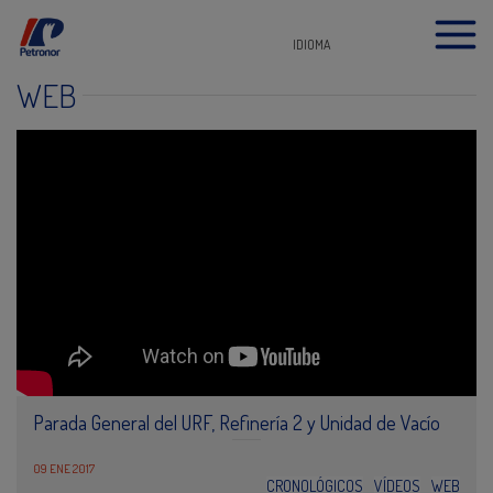
IDIOMA
WEB
Parada General del URF, Refinería 2 y Unidad de Vacío
09 ENE 2017
CRONOLÓGICOS
VÍDEOS
WEB