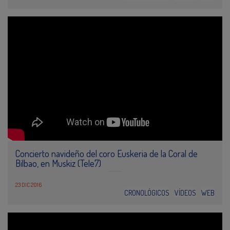
Concierto navideño del coro Euskeria de la Coral de
Bilbao, en Muskiz (Tele7)
23 DIC 2016
CRONOLÓGICOS
VÍDEOS
WEB