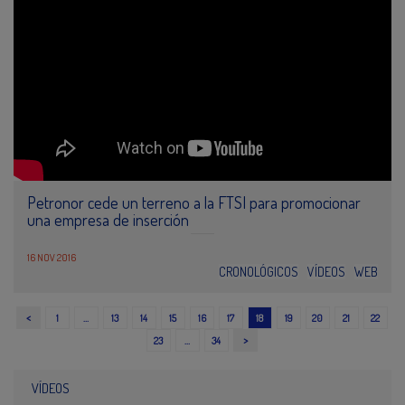
Petronor cede un terreno a la FTSI para promocionar
una empresa de inserción
16 NOV 2016
CRONOLÓGICOS
VÍDEOS
WEB
<
1
…
13
14
15
16
17
18
19
20
21
22
>
23
…
34
VÍDEOS