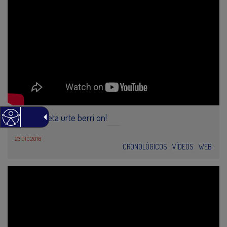
Zorionak eta urte berri on!
23 DIC 2016
CRONOLÓGICOS
VÍDEOS
WEB