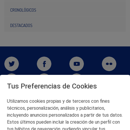
CRONOLÓGICOS
DESTACADOS
Tus Preferencias de Cookies
Utilizamos cookies propias y de terceros con fines
técnicos, personalización, análisis y publicitarios,
San Martín 5-Edificio Muñatones,
48550 Muskiz (Bizkaia)
incluyendo anuncios personalizados a partir de tus datos.
Telf. 946 357 000
Estos últimos pueden incluir la creación de un perfil con
© 2026 Petronor S.A.
tus hábitos de navegación, pudiendo vincular tus