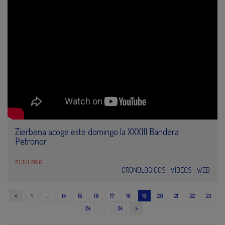
Zierbena acoge este domingo la XXXIII Bandera
Petronor
01 JUL 2016
CRONOLÓGICOS
VÍDEOS
WEB
<
1
…
14
15
16
17
18
19
20
21
22
23
>
24
…
34