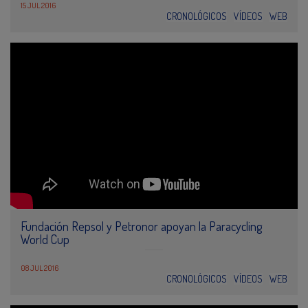
15 JUL 2016
CRONOLÓGICOS
VÍDEOS
WEB
Fundación Repsol y Petronor apoyan la Paracycling
World Cup
08 JUL 2016
CRONOLÓGICOS
VÍDEOS
WEB