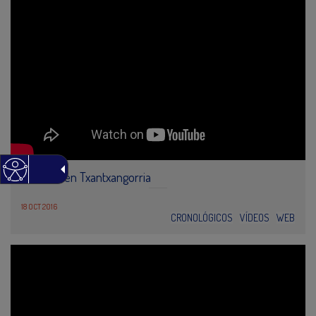
Euskararen Txantxangorria
18 OCT 2016
CRONOLÓGICOS
VÍDEOS
WEB