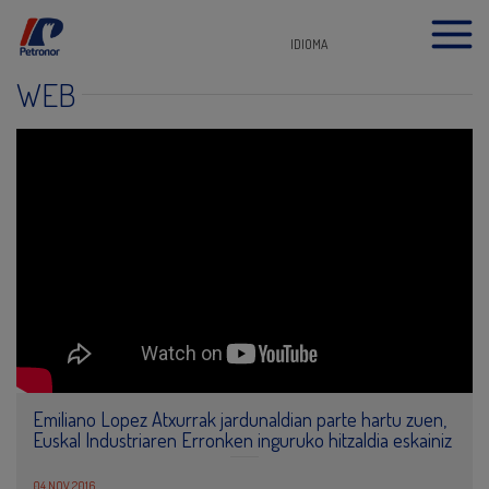
IDIOMA
WEB
Emiliano Lopez Atxurrak jardunaldian parte hartu zuen,
Euskal Industriaren Erronken inguruko hitzaldia eskainiz
04 NOV 2016