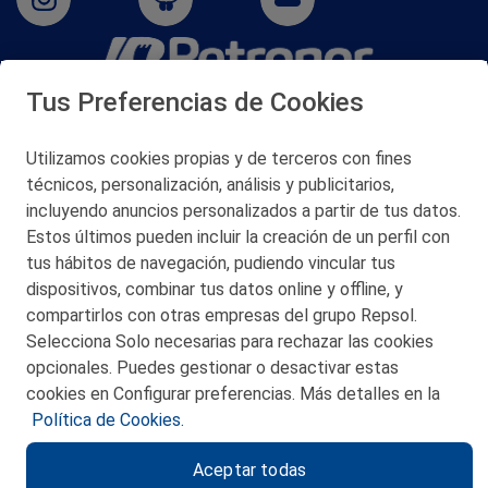
Tus Preferencias de Cookies
San Martín 5-Edificio Muñatones,
48550 Muskiz (Bizkaia)
Telf. 946 357 000
Utilizamos cookies propias y de terceros con fines
© 2026 Petronor S.A.
técnicos, personalización, análisis y publicitarios,
incluyendo anuncios personalizados a partir de tus datos.
Estos últimos pueden incluir la creación de un perfil con
tus hábitos de navegación, pudiendo vincular tus
dispositivos, combinar tus datos online y offline, y
CONTACTO
compartirlos con otras empresas del grupo Repsol.
Selecciona Solo necesarias para rechazar las cookies
MAPA WEB
opcionales. Puedes gestionar o desactivar estas
POLITICA DE PRIVACIDAD
cookies en Configurar preferencias. Más detalles en la
Política de Cookies.
AVISO LEGAL
Aceptar todas
POLITICA DE COOKIES