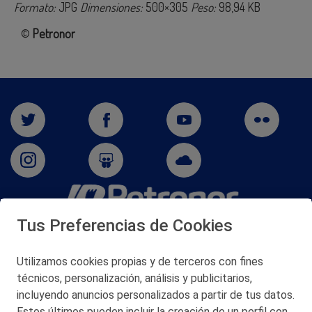
Formato:
JPG
Dimensiones:
500×305
Peso:
98,94 KB
©
Petronor
Tus Preferencias de Cookies
San Martín 5-Edificio Muñatones,
48550 Muskiz (Bizkaia)
Telf. 946 357 000
Utilizamos cookies propias y de terceros con fines
© 2026 Petronor S.A.
técnicos, personalización, análisis y publicitarios,
incluyendo anuncios personalizados a partir de tus datos.
Estos últimos pueden incluir la creación de un perfil con