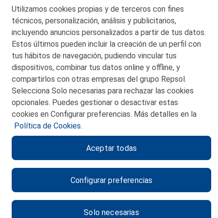
Telf. 946 357 000
Utilizamos cookies propias y de terceros con fines
© 2026 Petronor S.A.
técnicos, personalización, análisis y publicitarios,
incluyendo anuncios personalizados a partir de tus datos.
Estos últimos pueden incluir la creación de un perfil con
tus hábitos de navegación, pudiendo vincular tus
dispositivos, combinar tus datos online y offline, y
CONTACTO
compartirlos con otras empresas del grupo Repsol.
Selecciona Solo necesarias para rechazar las cookies
MAPA WEB
opcionales. Puedes gestionar o desactivar estas
POLITICA DE PRIVACIDAD
cookies en Configurar preferencias. Más detalles en la
Política de Cookies.
AVISO LEGAL
Aceptar todas
POLITICA DE COOKIES
CANAL DE ÉTICA
Configurar preferencias
Solo necesarias