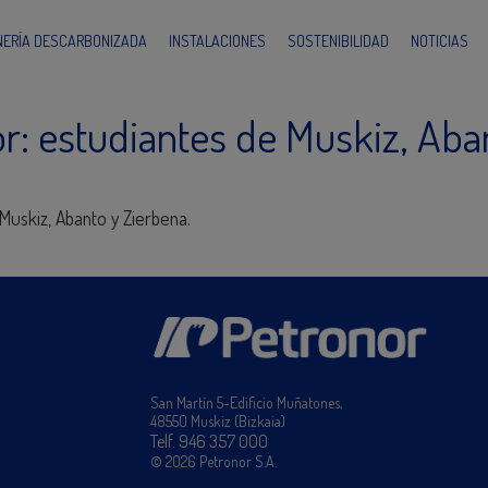
INERÍA DESCARBONIZADA
INSTALACIONES
SOSTENIBILIDAD
NOTICIAS
r: estudiantes de Muskiz, Aba
Muskiz, Abanto y Zierbena.
San Martín 5-Edificio Muñatones,
48550 Muskiz (Bizkaia)
Telf. 946 357 000
© 2026 Petronor S.A.