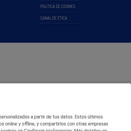
POLITICA DE COOKIES
CANAL DE ÉTICA
 personalizados a partir de tus datos. Estos últimos
os online y offline, y compartirlos con otras empresas
 cookies en Configurar preferencias. Más detalles en