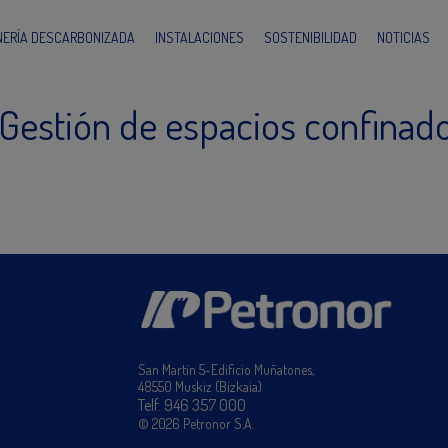
INERÍA DESCARBONIZADA
INSTALACIONES
SOSTENIBILIDAD
NOTICIAS
 Gestión de espacios confinad
San Martín 5-Edificio Muñatones,
48550 Muskiz (Bizkaia)
Telf. 946 357 000
© 2026 Petronor S.A.