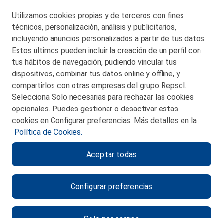
Utilizamos cookies propias y de terceros con fines
técnicos, personalización, análisis y publicitarios,
San Martín 5-Edificio Muñatones,
48550 Muskiz (Bizkaia)
incluyendo anuncios personalizados a partir de tus datos.
Telf. 946 357 000
Estos últimos pueden incluir la creación de un perfil con
© 2026 Petronor S.A.
tus hábitos de navegación, pudiendo vincular tus
dispositivos, combinar tus datos online y offline, y
compartirlos con otras empresas del grupo Repsol.
Selecciona Solo necesarias para rechazar las cookies
opcionales. Puedes gestionar o desactivar estas
CONTACTO
cookies en Configurar preferencias. Más detalles en la
Política de Cookies.
MAPA WEB
Aceptar todas
POLITICA DE PRIVACIDAD
AVISO LEGAL
Configurar preferencias
POLITICA DE COOKIES
CANAL DE ÉTICA