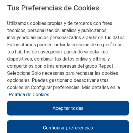
Tus Preferencias de Cookies
San Martín 5-Edificio Muñatones,
48550 Muskiz (Bizkaia)
Telf. 946 357 000
Utilizamos cookies propias y de terceros con fines
© 2026 Petronor S.A.
técnicos, personalización, análisis y publicitarios,
incluyendo anuncios personalizados a partir de tus datos.
Estos últimos pueden incluir la creación de un perfil con
tus hábitos de navegación, pudiendo vincular tus
dispositivos, combinar tus datos online y offline, y
CONTACTO
compartirlos con otras empresas del grupo Repsol.
Selecciona Solo necesarias para rechazar las cookies
MAPA WEB
opcionales. Puedes gestionar o desactivar estas
POLITICA DE PRIVACIDAD
cookies en Configurar preferencias. Más detalles en la
Política de Cookies.
AVISO LEGAL
Aceptar todas
POLITICA DE COOKIES
CANAL DE ÉTICA
Configurar preferencias