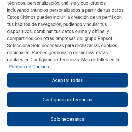
técnicos, personalización, análisis y publicitarios,
incluyendo anuncios personalizados a partir de tus datos.
Estos últimos pueden incluir la creación de un perfil con
tus hábitos de navegación, pudiendo vincular tus
dispositivos, combinar tus datos online y offline, y
CONTACTO
compartirlos con otras empresas del grupo Repsol.
Selecciona Solo necesarias para rechazar las cookies
MAPA WEB
opcionales. Puedes gestionar o desactivar estas
POLITICA DE PRIVACIDAD
cookies en Configurar preferencias. Más detalles en la
Política de Cookies.
AVISO LEGAL
Aceptar todas
POLITICA DE COOKIES
CANAL DE ÉTICA
Configurar preferencias
Solo necesarias