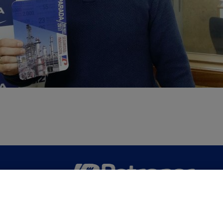
San Martín 5-Edificio Muñatones,
48550 Muskiz (Bizkaia)
Telf. 946 357 000