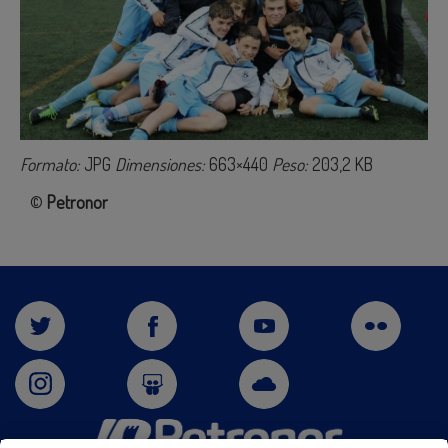
Formato:
JPG
Dimensiones:
663×440
Peso:
203,2 KB
©
Petronor