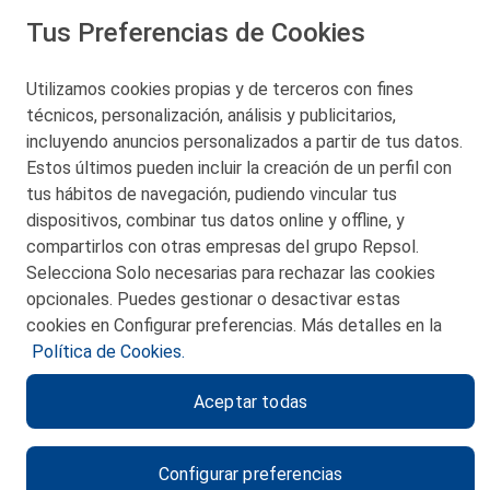
Tus Preferencias de Cookies
San Martín 5-Edificio Muñatones,
48550 Muskiz (Bizkaia)
Telf. 946 357 000
Utilizamos cookies propias y de terceros con fines
© 2026 Petronor S.A.
técnicos, personalización, análisis y publicitarios,
incluyendo anuncios personalizados a partir de tus datos.
Estos últimos pueden incluir la creación de un perfil con
tus hábitos de navegación, pudiendo vincular tus
dispositivos, combinar tus datos online y offline, y
CONTACTO
compartirlos con otras empresas del grupo Repsol.
Selecciona Solo necesarias para rechazar las cookies
MAPA WEB
opcionales. Puedes gestionar o desactivar estas
POLITICA DE PRIVACIDAD
cookies en Configurar preferencias. Más detalles en la
Política de Cookies.
AVISO LEGAL
Aceptar todas
POLITICA DE COOKIES
CANAL DE ÉTICA
Configurar preferencias