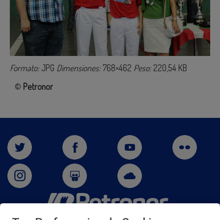
Formato:
JPG
Dimensiones:
768×462
Peso:
220,54 KB
©
Petronor