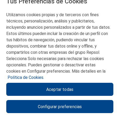
Tus Preferencias de Cookies
San Martín 5-Edificio Muñatones,
48550 Muskiz (Bizkaia)
Telf. 946 357 000
Utilizamos cookies propias y de terceros con fines
© 2026 Petronor S.A.
técnicos, personalización, análisis y publicitarios,
incluyendo anuncios personalizados a partir de tus datos.
Estos últimos pueden incluir la creación de un perfil con
tus hábitos de navegación, pudiendo vincular tus
dispositivos, combinar tus datos online y offline, y
CONTACTO
compartirlos con otras empresas del grupo Repsol.
Selecciona Solo necesarias para rechazar las cookies
MAPA WEB
opcionales. Puedes gestionar o desactivar estas
POLITICA DE PRIVACIDAD
cookies en Configurar preferencias. Más detalles en la
Política de Cookies.
AVISO LEGAL
Aceptar todas
POLITICA DE COOKIES
CANAL DE ÉTICA
Configurar preferencias