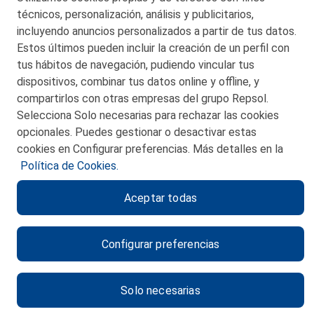
técnicos, personalización, análisis y publicitarios,
incluyendo anuncios personalizados a partir de tus datos.
Estos últimos pueden incluir la creación de un perfil con
tus hábitos de navegación, pudiendo vincular tus
dispositivos, combinar tus datos online y offline, y
CONTACTO
compartirlos con otras empresas del grupo Repsol.
Selecciona Solo necesarias para rechazar las cookies
MAPA WEB
opcionales. Puedes gestionar o desactivar estas
POLITICA DE PRIVACIDAD
cookies en Configurar preferencias. Más detalles en la
Política de Cookies.
AVISO LEGAL
Aceptar todas
POLITICA DE COOKIES
CANAL DE ÉTICA
Configurar preferencias
Solo necesarias