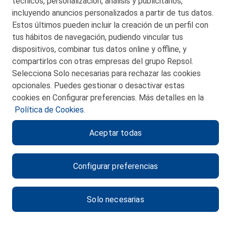
técnicos, personalización, análisis y publicitarios,
incluyendo anuncios personalizados a partir de tus datos.
Estos últimos pueden incluir la creación de un perfil con
tus hábitos de navegación, pudiendo vincular tus
dispositivos, combinar tus datos online y offline, y
CONTACTO
compartirlos con otras empresas del grupo Repsol.
Selecciona Solo necesarias para rechazar las cookies
MAPA WEB
opcionales. Puedes gestionar o desactivar estas
POLITICA DE PRIVACIDAD
cookies en Configurar preferencias. Más detalles en la
Política de Cookies.
AVISO LEGAL
Aceptar todas
POLITICA DE COOKIES
CANAL DE ÉTICA
Configurar preferencias
Solo necesarias