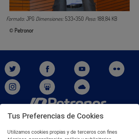
Formato:
JPG
Dimensiones:
533×350
Peso:
188,84 KB
©
Petronor
Tus Preferencias de Cookies
San Martín 5-Edificio Muñatones,
48550 Muskiz (Bizkaia)
Telf. 946 357 000
Utilizamos cookies propias y de terceros con fines
© 2026 Petronor S.A.