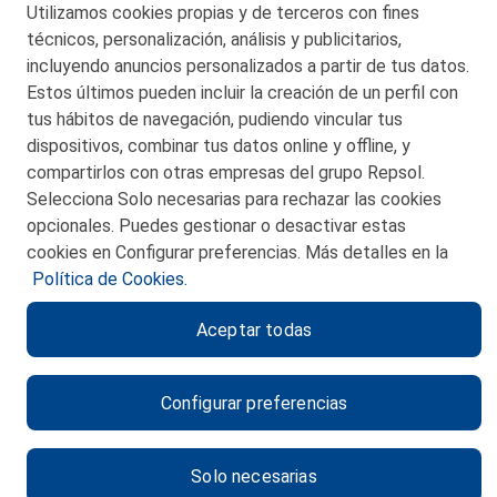
Utilizamos cookies propias y de terceros con fines
San Martín 5-Edificio Muñatones,
técnicos, personalización, análisis y publicitarios,
48550 Muskiz (Bizkaia)
incluyendo anuncios personalizados a partir de tus datos.
Telf. 946 357 000
Estos últimos pueden incluir la creación de un perfil con
© 2026 Petronor S.A.
tus hábitos de navegación, pudiendo vincular tus
dispositivos, combinar tus datos online y offline, y
compartirlos con otras empresas del grupo Repsol.
Selecciona Solo necesarias para rechazar las cookies
opcionales. Puedes gestionar o desactivar estas
CONTACTO
cookies en Configurar preferencias. Más detalles en la
Política de Cookies.
MAPA WEB
Aceptar todas
POLITICA DE PRIVACIDAD
AVISO LEGAL
Configurar preferencias
POLITICA DE COOKIES
CANAL DE ÉTICA
Solo necesarias