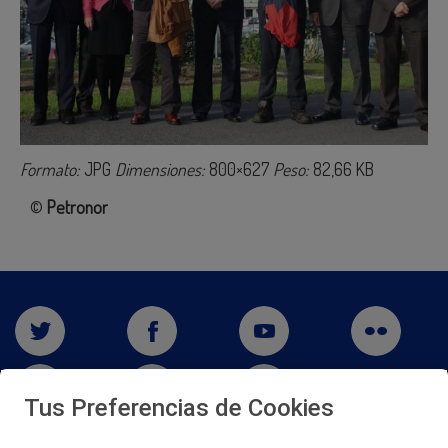
Formato:
JPG
Dimensiones:
800×627
Peso:
82,66 KB
©
Petronor
Tus Preferencias de Cookies