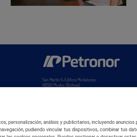
San Martín 5-Edificio Muñatones,
48550 Muskiz (Bizkaia)
Telf. 946 357 000
© 2026 Petronor S.A.
s, personalización, análisis y publicitarios, incluyendo anuncios
 navegación, pudiendo vincular tus dispositivos, combinar tus dat
ar las cookies opcionales. Puedes gestionar o desactivar estas