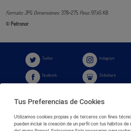
Formato:
JPG
Dimensiones:
378×275
Peso:
97,45 KB
©
Petronor
Twitter
Instagram
Facebook
Slideshare
Youtube
Soundcloud
Tus Preferencias de Cookies
Flickr
Utilizamos cookies propias y de terceros con fines técnico
pueden incluir la creación de un perfil con tus hábitos de
del grupo Repsol. Selecciona Solo necesarias para rechaz