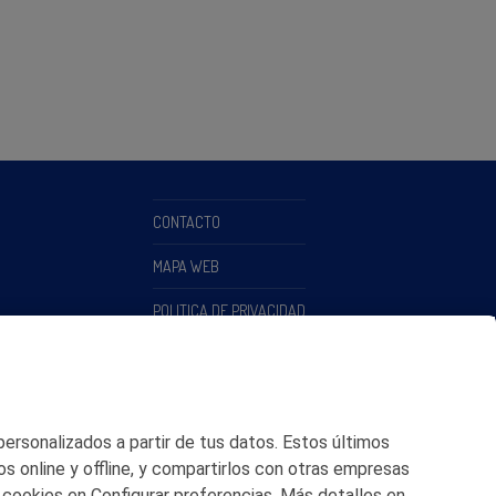
CONTACTO
MAPA WEB
POLITICA DE PRIVACIDAD
AVISO LEGAL
POLITICA DE COOKIES
 personalizados a partir de tus datos. Estos últimos
CANAL DE ÉTICA
os online y offline, y compartirlos con otras empresas
 cookies en Configurar preferencias. Más detalles en