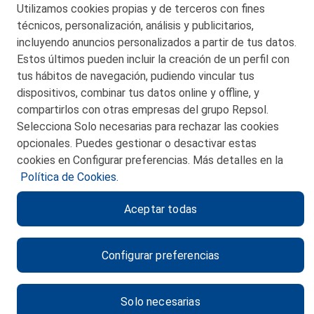
Utilizamos cookies propias y de terceros con fines
© 2026 Petronor S.A.
técnicos, personalización, análisis y publicitarios,
incluyendo anuncios personalizados a partir de tus datos.
Estos últimos pueden incluir la creación de un perfil con
tus hábitos de navegación, pudiendo vincular tus
dispositivos, combinar tus datos online y offline, y
CONTACTO
compartirlos con otras empresas del grupo Repsol.
Selecciona Solo necesarias para rechazar las cookies
MAPA WEB
opcionales. Puedes gestionar o desactivar estas
POLITICA DE PRIVACIDAD
cookies en Configurar preferencias. Más detalles en la
Política de Cookies.
AVISO LEGAL
Aceptar todas
POLITICA DE COOKIES
CANAL DE ÉTICA
Configurar preferencias
Solo necesarias