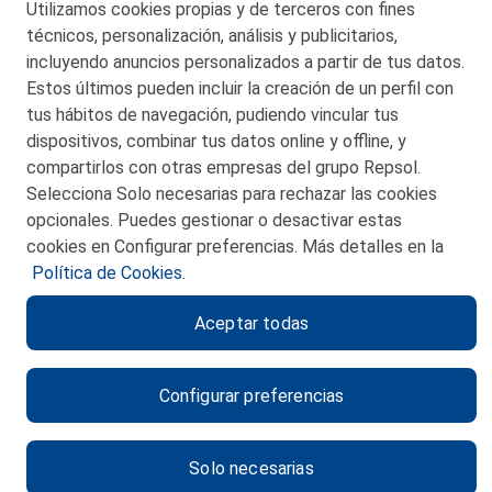
Utilizamos cookies propias y de terceros con fines
© 2026 Petronor S.A.
técnicos, personalización, análisis y publicitarios,
incluyendo anuncios personalizados a partir de tus datos.
Estos últimos pueden incluir la creación de un perfil con
tus hábitos de navegación, pudiendo vincular tus
dispositivos, combinar tus datos online y offline, y
CONTACTO
compartirlos con otras empresas del grupo Repsol.
Selecciona Solo necesarias para rechazar las cookies
MAPA WEB
opcionales. Puedes gestionar o desactivar estas
POLITICA DE PRIVACIDAD
cookies en Configurar preferencias. Más detalles en la
Política de Cookies.
AVISO LEGAL
Aceptar todas
POLITICA DE COOKIES
CANAL DE ÉTICA
Configurar preferencias
Solo necesarias