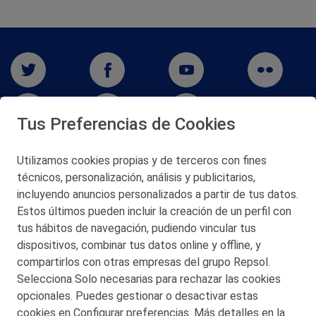
Tus Preferencias de Cookies
Utilizamos cookies propias y de terceros con fines
técnicos, personalización, análisis y publicitarios,
San Martín 5-Edificio Muñatones,
48550 Muskiz (Bizkaia)
incluyendo anuncios personalizados a partir de tus datos.
Telf. 946 357 000
Estos últimos pueden incluir la creación de un perfil con
© 2026 Petronor S.A.
tus hábitos de navegación, pudiendo vincular tus
dispositivos, combinar tus datos online y offline, y
compartirlos con otras empresas del grupo Repsol.
Selecciona Solo necesarias para rechazar las cookies
opcionales. Puedes gestionar o desactivar estas
CONTACTO
cookies en Configurar preferencias. Más detalles en la