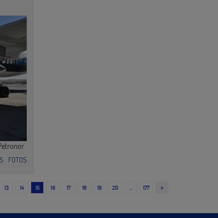
Petronor
S
FOTOS
>
13
14
15
16
17
18
19
20
…
177