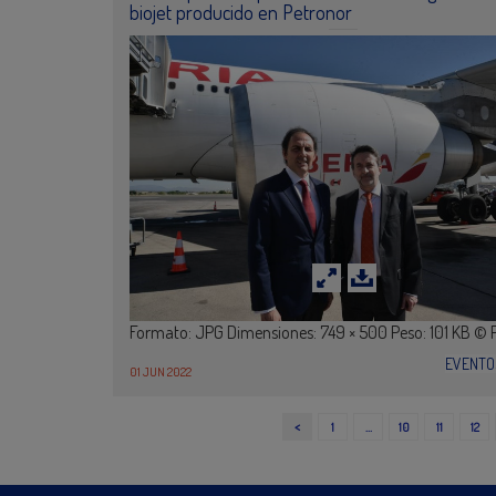
biojet producido en Petronor
Formato: JPG Dimensiones: 749 × 500 Peso: 101 KB © 
EVENTO
01 JUN 2022
<
1
…
10
11
12