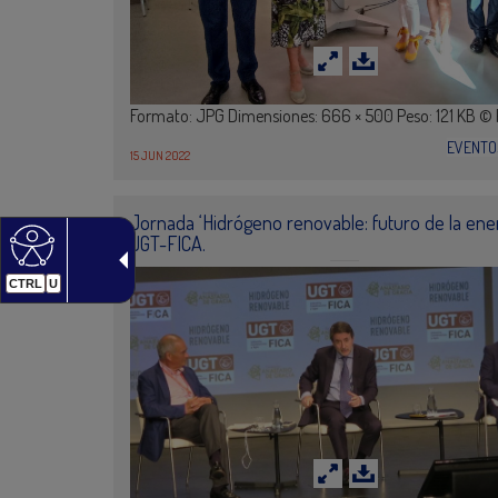
Formato: JPG Dimensiones: 666 × 500 Peso: 121 KB ©
EVENTO
15 JUN 2022
Jornada ‘Hidrógeno renovable: futuro de la ener
UGT-FICA.
CTRL
U