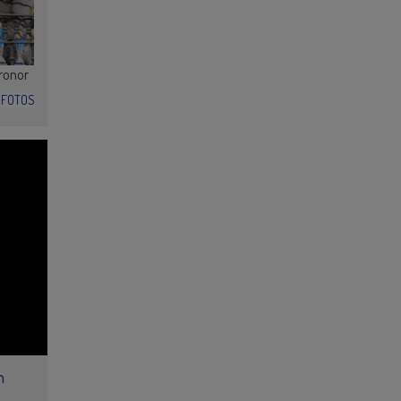
ronor
FOTOS
n