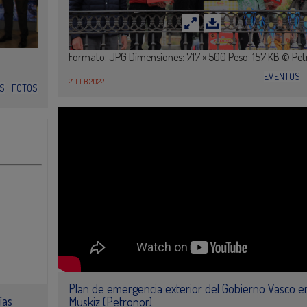
Formato: JPG Dimensiones: 717 × 500 Peso: 157 KB © Pet
EVENTOS
21 FEB 2022
S
FOTOS
Plan de emergencia exterior del Gobierno Vasco e
ías
Muskiz (Petronor)