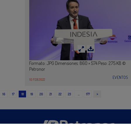
Formato: JPG Dimensiones: 860 × 574 Peso: 275 KB ©
Petronor
EVENTOS
10 FEB 2022
>
16
17
18
19
20
21
22
23
…
177