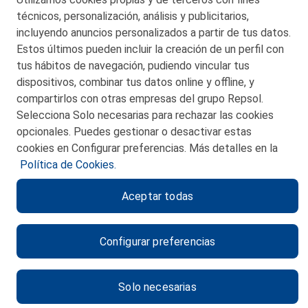
© 2026 Petronor S.A.
técnicos, personalización, análisis y publicitarios,
incluyendo anuncios personalizados a partir de tus datos.
Estos últimos pueden incluir la creación de un perfil con
tus hábitos de navegación, pudiendo vincular tus
dispositivos, combinar tus datos online y offline, y
CONTACTO
compartirlos con otras empresas del grupo Repsol.
Selecciona Solo necesarias para rechazar las cookies
MAPA WEB
opcionales. Puedes gestionar o desactivar estas
POLITICA DE PRIVACIDAD
cookies en Configurar preferencias. Más detalles en la
Política de Cookies.
AVISO LEGAL
Aceptar todas
POLITICA DE COOKIES
CANAL DE ÉTICA
Configurar preferencias
Solo necesarias