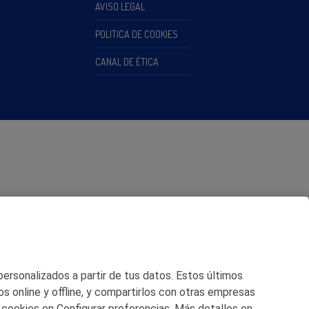
AVISO LEGAL
POLITICA DE COOKIES
CANAL DE ÉTICA
 personalizados a partir de tus datos. Estos últimos
os online y offline, y compartirlos con otras empresas
 cookies en Configurar preferencias. Más detalles en