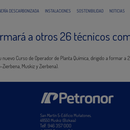
INERÍA DESCARBONIZADA
INSTALACIONES
SOSTENIBILIDAD
NOTICIAS
ormará a otros 26 técnicos co
su nuevo Curso de Operador de Planta Química, dirigido a formar a
-Zierbena, Muskiz y Zierbena).
San Martín 5-Edificio Muñatones,
48550 Muskiz (Bizkaia)
Telf. 946 357 000