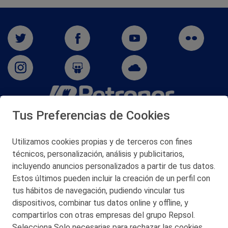
Tus Preferencias de Cookies
San Martín 5-Edificio Muñatones,
48550 Muskiz (Bizkaia)
Telf. 946 357 000
Utilizamos cookies propias y de terceros con fines
© 2026 Petronor S.A.
técnicos, personalización, análisis y publicitarios,
incluyendo anuncios personalizados a partir de tus datos.
Estos últimos pueden incluir la creación de un perfil con
tus hábitos de navegación, pudiendo vincular tus
dispositivos, combinar tus datos online y offline, y
CONTACTO
compartirlos con otras empresas del grupo Repsol.
Selecciona Solo necesarias para rechazar las cookies