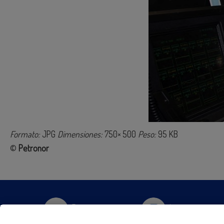
Formato:
JPG
Dimensiones:
750× 500
Peso:
95 KB
©
Petronor
Twitter
Instagram