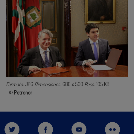
Formato:
JPG
Dimensiones:
680 x 500
Peso:
105 KB
©
Petronor