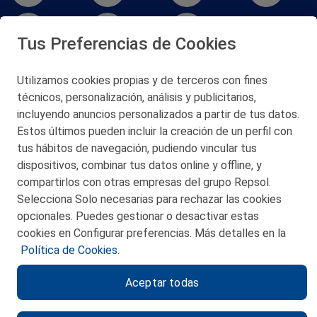
Tus Preferencias de Cookies
Utilizamos cookies propias y de terceros con fines
técnicos, personalización, análisis y publicitarios,
San Martín 5-Edificio Muñatones,
48550 Muskiz (Bizkaia)
incluyendo anuncios personalizados a partir de tus datos.
Telf. 946 357 000
Estos últimos pueden incluir la creación de un perfil con
© 2026 Petronor S.A.
tus hábitos de navegación, pudiendo vincular tus
dispositivos, combinar tus datos online y offline, y
compartirlos con otras empresas del grupo Repsol.
Selecciona Solo necesarias para rechazar las cookies
opcionales. Puedes gestionar o desactivar estas
CONTACTO
cookies en Configurar preferencias. Más detalles en la
Política de Cookies.
MAPA WEB
Aceptar todas
POLITICA DE PRIVACIDAD
AVISO LEGAL