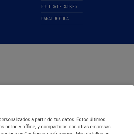
POLITICA DE COOKIES
CANAL DE ÉTICA
 personalizados a partir de tus datos. Estos últimos
os online y offline, y compartirlos con otras empresas
 cookies en Configurar preferencias. Más detalles en