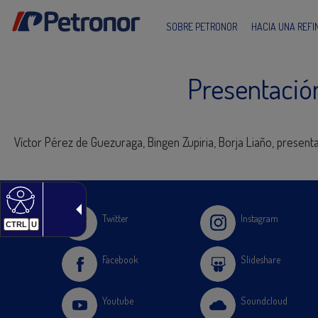
SOBRE PETRONOR
HACIA UNA REF
Presentación
Víctor Pérez de Guezuraga, Bingen Zupiria, Borja Liaño, presenta
Twitter
Instagram
CTRL
U
Facebook
Slideshare
Youtube
Soundcloud