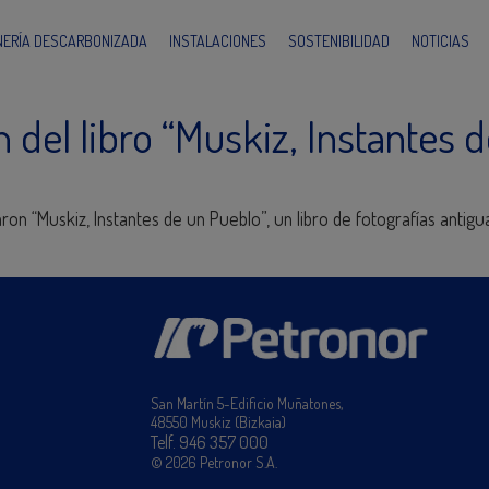
INERÍA DESCARBONIZADA
INSTALACIONES
SOSTENIBILIDAD
NOTICIAS
 del libro “Muskiz, Instantes 
ron “Muskiz, Instantes de un Pueblo”, un libro de fotografías antigu
San Martín 5-Edificio Muñatones,
48550 Muskiz (Bizkaia)
Telf. 946 357 000
© 2026 Petronor S.A.