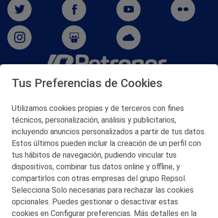
Tus Preferencias de Cookies
San Martín 5-Edificio Muñatones,
48550 Muskiz (Bizkaia)
Telf. 946 357 000
Utilizamos cookies propias y de terceros con fines
© 2026 Petronor S.A.
técnicos, personalización, análisis y publicitarios,
incluyendo anuncios personalizados a partir de tus datos.
Estos últimos pueden incluir la creación de un perfil con
tus hábitos de navegación, pudiendo vincular tus
dispositivos, combinar tus datos online y offline, y
CONTACTO
compartirlos con otras empresas del grupo Repsol.
Selecciona Solo necesarias para rechazar las cookies
MAPA WEB
opcionales. Puedes gestionar o desactivar estas
POLITICA DE PRIVACIDAD
cookies en Configurar preferencias. Más detalles en la