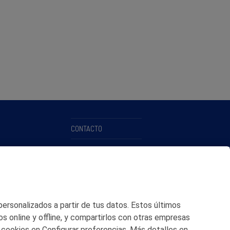
CONTACTO
MAPA WEB
POLITICA DE PRIVACIDAD
AVISO LEGAL
 personalizados a partir de tus datos. Estos últimos
POLITICA DE COOKIES
os online y offline, y compartirlos con otras empresas
 cookies en Configurar preferencias. Más detalles en