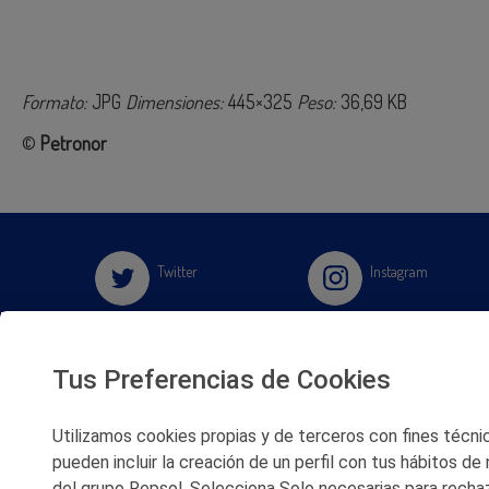
Formato:
JPG
Dimensiones:
445×325
Peso:
36,69 KB
©
Petronor
Twitter
Instagram
Facebook
Slideshare
Tus Preferencias de Cookies
Youtube
Soundcloud
Utilizamos cookies propias y de terceros con fines técnico
Flickr
pueden incluir la creación de un perfil con tus hábitos de
del grupo Repsol. Selecciona Solo necesarias para rechaz