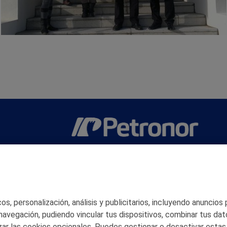
San Martín 5-Edificio Muñatones,
48550 Muskiz (Bizkaia)
Telf. 946 357 000
© 2026 Petronor S.A.
s, personalización, análisis y publicitarios, incluyendo anuncios
 navegación, pudiendo vincular tus dispositivos, combinar tus dat
ar las cookies opcionales. Puedes gestionar o desactivar estas