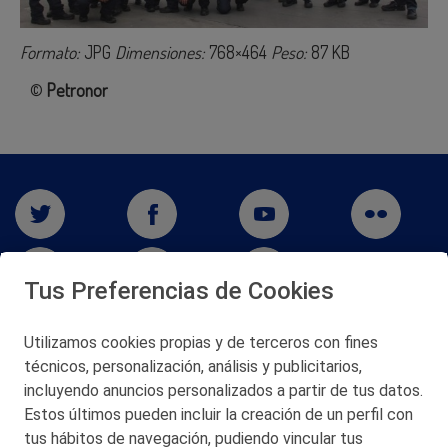
Formato:
JPG
Dimensiones:
768×464
Peso:
87 KB
©
Petronor
Tus Preferencias de Cookies
Utilizamos cookies propias y de terceros con fines
técnicos, personalización, análisis y publicitarios,
San Martín 5-Edificio Muñatones,
48550 Muskiz (Bizkaia)
incluyendo anuncios personalizados a partir de tus datos.
Telf. 946 357 000
Estos últimos pueden incluir la creación de un perfil con
© 2026 Petronor S.A.
tus hábitos de navegación, pudiendo vincular tus