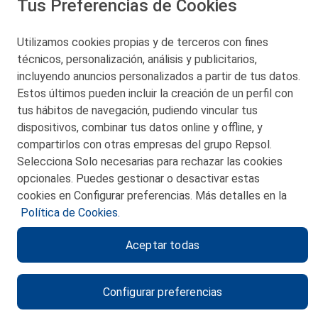
Tus Preferencias de Cookies
Utilizamos cookies propias y de terceros con fines
técnicos, personalización, análisis y publicitarios,
San Martín 5-Edificio Muñatones,
48550 Muskiz (Bizkaia)
incluyendo anuncios personalizados a partir de tus datos.
Telf. 946 357 000
Estos últimos pueden incluir la creación de un perfil con
© 2026 Petronor S.A.
tus hábitos de navegación, pudiendo vincular tus
dispositivos, combinar tus datos online y offline, y
compartirlos con otras empresas del grupo Repsol.
Selecciona Solo necesarias para rechazar las cookies
opcionales. Puedes gestionar o desactivar estas
CONTACTO
cookies en Configurar preferencias. Más detalles en la
Política de Cookies.
MAPA WEB
Aceptar todas
POLITICA DE PRIVACIDAD
AVISO LEGAL
Configurar preferencias
POLITICA DE COOKIES