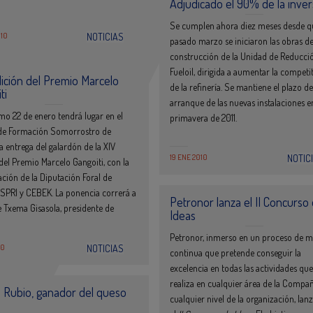
Adjudicado el 90% de la inver
Se cumplen ahora diez meses desde q
010
NOTICIAS
pasado marzo se iniciaron las obras d
construcción de la Unidad de Reducci
Fueloil, dirigida a aumentar la competi
ición del Premio Marcelo
de la refinería. Se mantiene el plazo de
ti
arranque de las nuevas instalaciones e
mo 22 de enero tendrá lugar en el
primavera de 2011.
de Formación Somorrostro de
a entrega del galardón de la XIV
19 ENE 2010
NOTIC
del Premio Marcelo Gangoiti, con la
ción de la Diputación Foral de
 SPRI y CEBEK. La ponencia correrá a
Petronor lanza el II Concurso
 Txema Gisasola, presidente de
Ideas
Petronor, inmerso en un proceso de m
10
NOTICIAS
continua que pretende conseguir la
excelencia en todas las actividades que
realiza en cualquier área de la Compañ
 Rubio, ganador del queso
cualquier nivel de la organización, lan