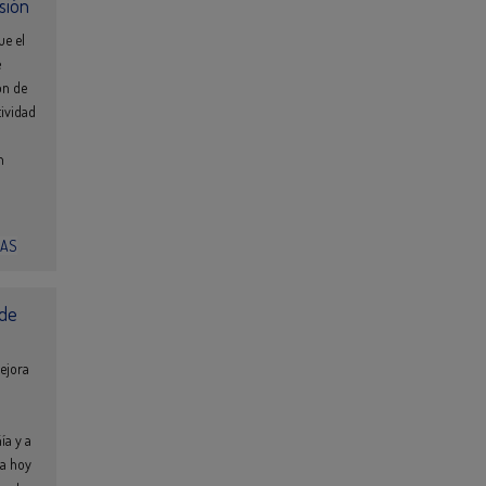
sión
ue el
e
ón de
tividad
n
IAS
 de
ejora
ía y a
za hoy