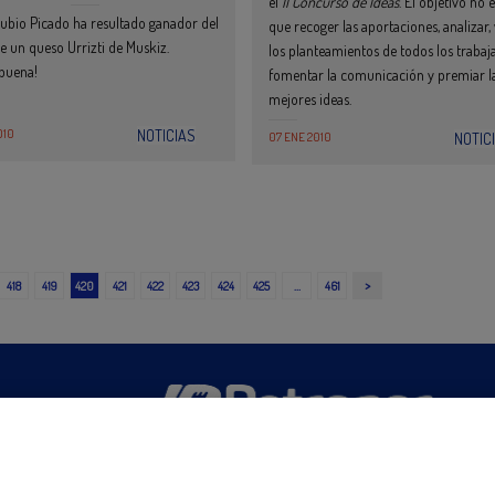
el
II Concurso de Ideas
. El objetivo no 
ubio Picado ha resultado ganador del
que recoger las aportaciones, analizar,
e un queso Urrizti de Muskiz.
los planteamientos de todos los trabaj
buena!
fomentar la comunicación y premiar l
mejores ideas.
010
NOTICIAS
07 ENE 2010
NOTIC
>
418
419
420
421
422
423
424
425
…
461
San Martín 5-Edificio Muñatones,
48550 Muskiz (Bizkaia)