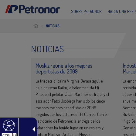
SOBRE PETRONOR
HACIA UNA REF
NOTICIAS
NOTICIAS
Muskiz reúne a los mejores
Indust
deportistas de 2009
Marcel
La triatleta bilbaína Virginia Berasategui, el
La empre
club de remo Kaiku, la balonmanista Eli
recibido
Pinedo, el pelotari Juan Martinez de Irujo y el
López e
escalador Patxi Usobiaga han sido los cinco
anualme
mejores mejores deportistas de 2009
Somorro
elegidos por los lectores de El Correo. Con el
Bizkaia,
patrocinio de Petronor, la entrega de los
Iñigo Ga
galardones ha tenido lugar en un repleto y
Consejo
exitoso Meatzari Aretoa de Muskiz.
respect
CTRL
U