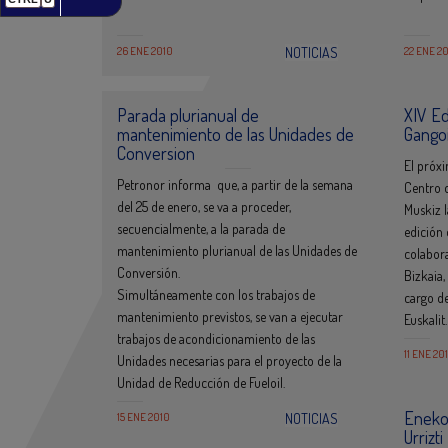
26 ENE 2010
NOTICIAS
22 ENE 2
Parada plurianual de
XIV Ed
mantenimiento de las Unidades de
Gangoi
Conversion
El próxi
Petronor informa que, a partir de la semana
Centro 
del 25 de enero, se va a proceder,
Muskiz l
secuencialmente, a la parada de
edición 
mantenimiento plurianual de las Unidades de
colabora
Conversión.
Bizkaia,
Simultáneamente con los trabajos de
cargo de
mantenimiento previstos, se van a ejecutar
Euskalit.
trabajos de acondicionamiento de las
11 ENE 20
Unidades necesarias para el proyecto de la
Unidad de Reducción de Fueloil.
Eneko
15 ENE 2010
NOTICIAS
Urrizti