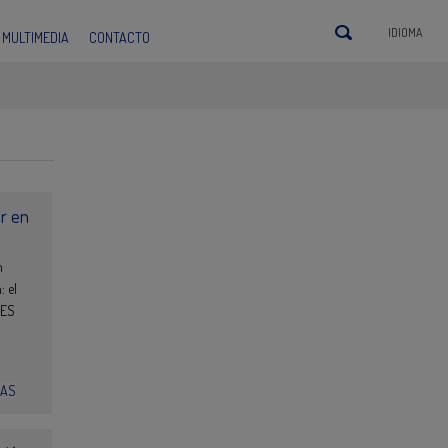
IDIOMA
MULTIMEDIA
CONTACTO
or en
n
: el
IES
IAS