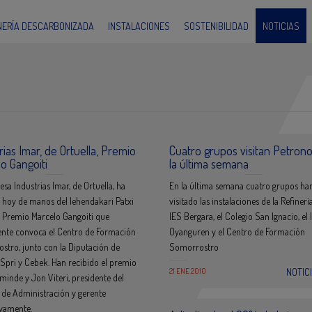
INERÍA DESCARBONIZADA
INSTALACIONES
SOSTENIBILIDAD
NOTICIAS
rias Imar, de Ortuella, Premio
Cuatro grupos visitan Petron
o Gangoiti
la última semana
sa Industrias Imar, de Ortuella, ha
En la última semana cuatro grupos ha
 hoy de manos del lehendakari Patxi
visitado las instalaciones de la Refinería
l Premio Marcelo Gangoiti que
IES Bergara, el Colegio San Ignacio, el 
nte convoca el Centro de Formación
Oyanguren y el Centro de Formación
stro, junto con la Diputación de
Somorrostro
 Spri y Cebek. Han recibido el premio
21 ENE 2010
NOTIC
minde y Jon Viteri, presidente del
 de Administración y gerente
ivamente.