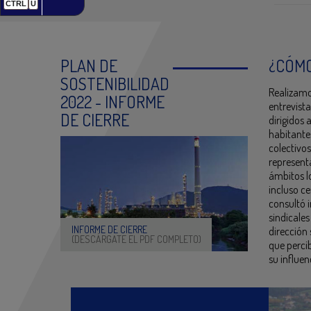
CTRL
U
PLAN DE
¿CÓMO
SOSTENIBILIDAD
Realizamo
2022 - INFORME
entrevista
DE CIERRE
dirigidos
habitantes
colectivos
representa
ámbitos lo
incluso c
consultó 
sindicale
INFORME DE CIERRE
dirección 
(DESCÁRGATE EL PDF COMPLETO)
que percib
su influen