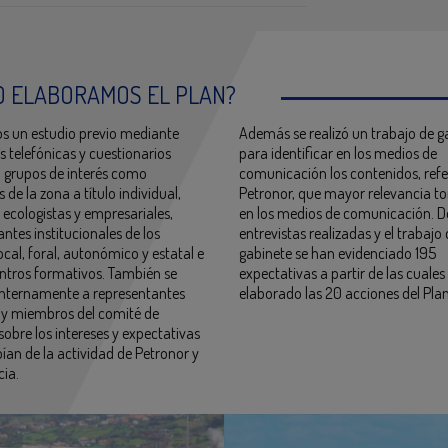
 ELABORAMOS EL PLAN?
s un estudio previo mediante
Además se realizó un trabajo de g
s telefónicas y cuestionarios
para identificar en los medios de
 a grupos de interés como
comunicación los contenidos, refe
 de la zona a título individual,
Petronor, que mayor relevancia 
 ecologistas y empresariales,
en los medios de comunicación. De
ntes institucionales de los
entrevistas realizadas y el trabajo
cal, foral, autonómico y estatal e
gabinete se han evidenciado 195
entros formativos. También se
expectativas a partir de las cuales
internamente a representantes
elaborado las 20 acciones del Plan
s y miembros del comité de
sobre los intereses y expectativas
ían de la actividad de Petronor y
cia.