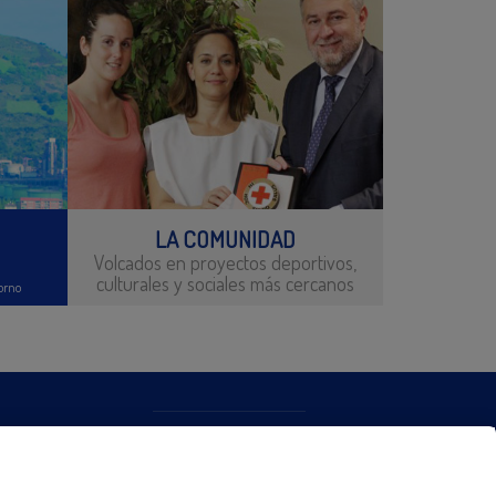
LA COMUNIDAD
Volcados en proyectos deportivos,
culturales y sociales más cercanos
orno
CONTACTO
MAPA WEB