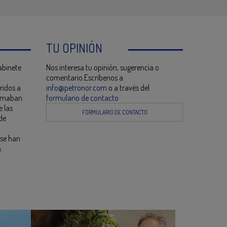
TU OPINIÓN
abinete
Nos interesa tu opinión, sugerencia o
comentario.Escribenos a
ridos a
info@petronor.com
o a través del
tomaban
formulario de contacto
 las
FORMULARIO DE CONTACTO
 de
 se han
.