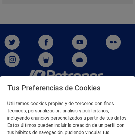
Tus Preferencias de Cookies
San Martín 5-Edificio Muñatones,
48550 Muskiz (Bizkaia)
Telf. 946 357 000
Utilizamos cookies propias y de terceros con fines
© 2026 Petronor S.A.
técnicos, personalización, análisis y publicitarios,
incluyendo anuncios personalizados a partir de tus datos.
Estos últimos pueden incluir la creación de un perfil con
tus hábitos de navegación, pudiendo vincular tus