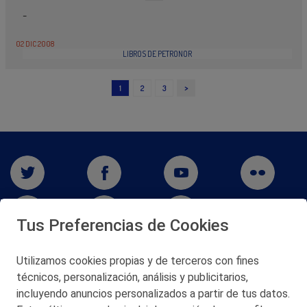
-
02 DIC 2008
LIBROS DE PETRONOR
>
1
2
3
Tus Preferencias de Cookies
Utilizamos cookies propias y de terceros con fines
técnicos, personalización, análisis y publicitarios,
San Martín 5-Edificio Muñatones,
48550 Muskiz (Bizkaia)
incluyendo anuncios personalizados a partir de tus datos.
Telf. 946 357 000