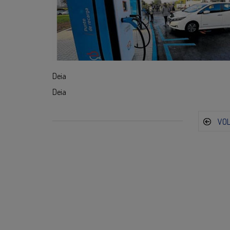
Deia
Deia
VO