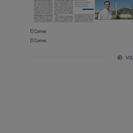
El Correo
El Correo
VO